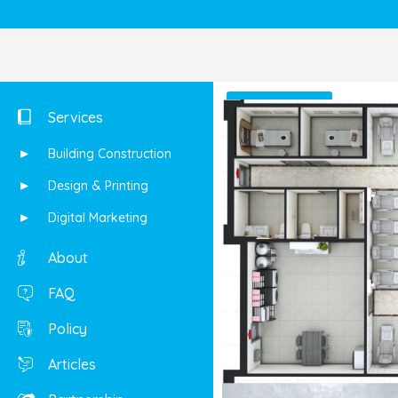
Shop
Services
Building Construction
Design & Printing
Digital Marketing
About
FAQ
Policy
Articles