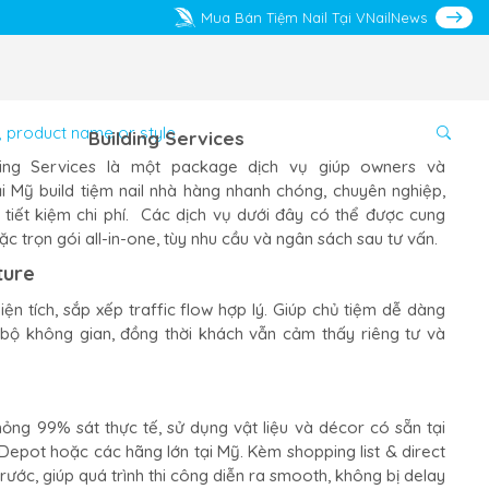
Mua Bán Tiệm Nail Tại VNailNews
Building Services
ding Services là một package dịch vụ giúp owners và
tại Mỹ build tiệm nail nhà hàng nhanh chóng, chuyên nghiệp,
, tiết kiệm chi phí. Các dịch vụ dưới đây có thể được cung
ặc trọn gói all-in-one, tùy nhu cầu và ngân sách sau tư vấn.
ture
iện tích, sắp xếp traffic flow hợp lý. Giúp chủ tiệm dễ dàng
bộ không gian, đồng thời khách vẫn cảm thấy riêng tư và
ỏng 99% sát thực tế, sử dụng vật liệu và décor có sẵn tại
epot hoặc các hãng lớn tại Mỹ. Kèm shopping list & direct
trước, giúp quá trình thi công diễn ra smooth, không bị delay