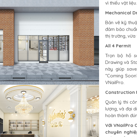
vì thiếu vật liệu.
Mechanical D
Bản vẽ kỹ thuật
đảm bảo chuẩn 
thị trường, vừa
All 4 Permit
Trọn bộ hồ sơ
Drawing và Sta
này giúp sav
“Coming Soon”
VNailPro.
Construction
Quản lý thi cô
lượng, và đại d
hoàn thành đúng
Với VNailPro C
chuyên nghiệ