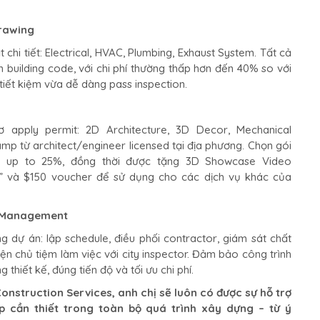
rawing
 chi tiết: Electrical, HVAC, Plumbing, Exhaust System. Tất cả
building code, với chi phí thường thấp hơn đến 40% so với
 tiết kiệm vừa dễ dàng pass inspection.
 apply permit: 2D Architecture, 3D Decor, Mechanical
mp từ architect/engineer licensed tại địa phương. Chọn gói
e up to 25%, đồng thời được tặng 3D Showcase Video
 và $150 voucher để sử dụng cho các dịch vụ khác của
 Management
ng dự án: lập schedule, điều phối contractor, giám sát chất
iện chủ tiệm làm việc với city inspector. Đảm bảo công trình
 thiết kế, đúng tiến độ và tối ưu chi phí.
onstruction Services, anh chị sẽ luôn có được sự hỗ trợ
p cần thiết trong toàn bộ quá trình xây dựng – từ ý