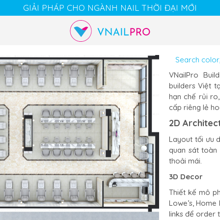
GIẢI PHÁP CHO NGÀNH NAIL THỜI ĐẠI MỚI
Cart
Chat
Account
VNailPro Buil
builders Việt 
hạn chế rủi ro
cấp riêng lẻ ho
2D Architec
Layout tối ưu d
quan sát toàn 
thoải mái.
3D Decor
Thiết kế mô ph
Lowe’s, Home D
links để order 