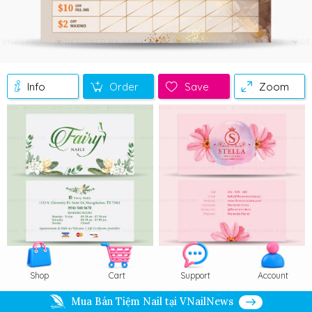
Info
Order
Save
Zoom
Shop
Cart
Support
Account
Mua Bán Tiệm Nail tại VNailNews