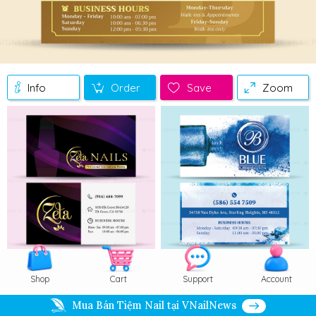
Info
Order
Save
Zoom
Shop
Cart
Support
Account
Mua Bán Tiệm Nail tại VNailNews