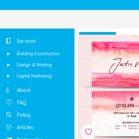
Shop
Services
Building Construction
Design & Printing
Digital Marketing
About
FAQ
Policy
Articles