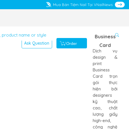
Mua Bán Tiệm Nail Tại VNailNews
Business
Ask Question
Order
Card
Dịch vụ
design &
print
Business
Card trọn
gói thực
hiện bởi
designers
kỹ thuật
cao, chất
lượng giấy
high-end,
công nghệ