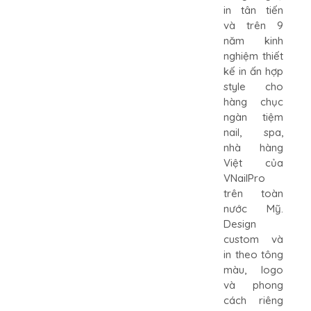
in tân tiến
và trên 9
năm kinh
nghiệm thiết
kế in ấn hợp
style cho
hàng chục
ngàn tiệm
nail, spa,
nhà hàng
Việt của
VNailPro
trên toàn
nước Mỹ.
Design
custom và
in theo tông
màu, logo
và phong
cách riêng