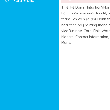
Partnership
Thiết kế Danh Thiếp bởi VNa
hồng phối màu nước tinh tế,
thanh lịch và hiện đại. Danh th
hòa, trình bày rõ ràng thông t
việc Business Card, Pink, Wate
Modern, Contact Information, 
Morris