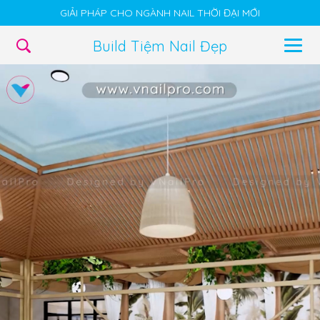
GIẢI PHÁP CHO NGÀNH NAIL THỜI ĐẠI MỚI
Build Tiệm Nail Đẹp