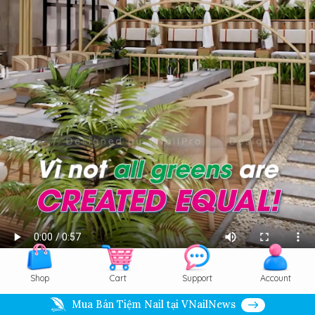
Shop
Cart
Support
Account
Info
Order
Save
Zoom
Mua Bán Tiệm Nail tại VNailNews