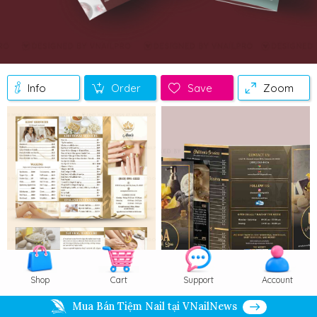
Info
Order
Save
Zoom
Shop
Cart
Support
Account
Mua Bán Tiệm Nail tại VNailNews