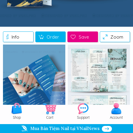
Info
Order
Save
Zoom
Shop
Cart
Support
Account
Mua Bán Tiệm Nail tại VNailNews