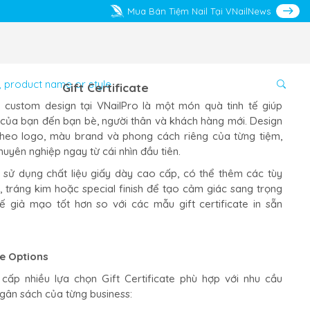
Mua Bán Tiệm Nail Tại VNailNews
Gift Certificate
te custom design tại VNailPro là một món quà tinh tế giúp
của bạn đến bạn bè, người thân và khách hàng mới. Design
heo logo, màu brand và phong cách riêng của từng tiệm,
uyên nghiệp ngay từ cái nhìn đầu tiên.
te sử dụng chất liệu giấy dày cao cấp, có thể thêm các tùy
i, tráng kim hoặc special finish để tạo cảm giác sang trọng
 giả mạo tốt hơn so với các mẫu gift certificate in sẵn
te Options
cấp nhiều lựa chọn Gift Certificate phù hợp với nhu cầu
gân sách của từng business: