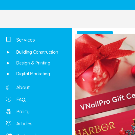
Shop
Services
Building Construction
Design & Printing
Digital Marketing
About
FAQ
Policy
Articles