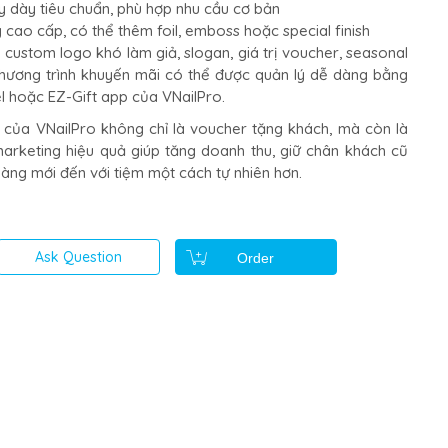
 dày tiêu chuẩn, phù hợp nhu cầu cơ bản
 cao cấp, có thể thêm foil, emboss hoặc special finish
 custom logo khó làm giả, slogan, giá trị voucher, seasonal
hương trình khuyến mãi có thể được quản lý dễ dàng bằng
cel hoặc EZ-Gift app của VNailPro.
te của VNailPro không chỉ là voucher tặng khách, mà còn là
rketing hiệu quả giúp tăng doanh thu, giữ chân khách cũ
àng mới đến với tiệm một cách tự nhiên hơn.
Ask Question
Order