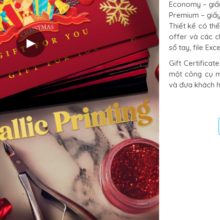
Economy – giấy
Premium – giấy
Thiết kế có thể
offer và các c
▶
sổ tay, file Ex
Gift Certifica
một công cụ ma
và đưa khách h