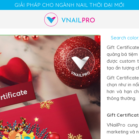
GIẢI PHÁP CHO NGÀNH NAIL THỜI ĐẠI MỚI
Cart
Chat
Account
Gift Certifica
quảng bá tiệm 
được custom t
tạo ấn tượng ch
Gift Certifica
chọn như in nổ
hơn và hạn chế
thông thường.
Gift Certifica
VNailPro cung 
marketing và n