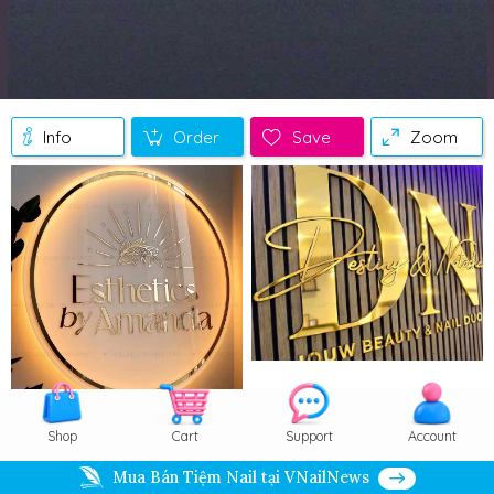
Info
Order
Save
Zoom
Video
Shop
Cart
Support
Account
Mua Bán Tiệm Nail tại VNailNews