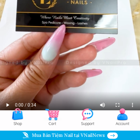
Shop
Cart
Support
Account
Info
Order
Save
Zoom
Mua Bán Tiệm Nail tại VNailNews