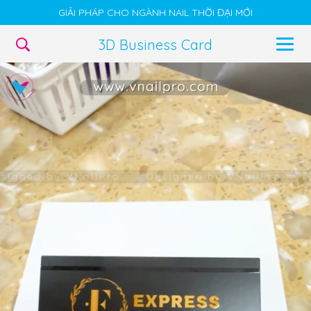
GIẢI PHÁP CHO NGÀNH NAIL THỜI ĐẠI MỚI
3D Business Card