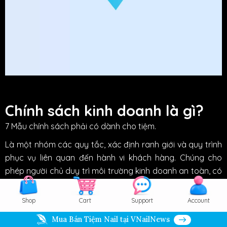
Chính sách kinh doanh là gì?
7 Mẫu chính sách phải có dành cho tiệm.
Là một nhóm các quy tắc, xác định ranh giới và quy trình
phục vụ liên quan đến hành vi khách hàng. Chúng cho
phép người chủ duy trì môi trường kinh doanh an toàn, có
tổ chức và công bằng, không chỉ mang lại lợi ích cho chủ,
nhân viên và cả khách hàng.
Shop
Cart
Support
Account
Mua Bán Tiệm Nail tại VNailNews