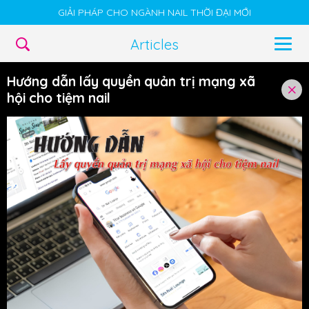
GIẢI PHÁP CHO NGÀNH NAIL THỜI ĐẠI MỚI
Articles
Hướng dẫn lấy quyền quản trị mạng xã
hội cho tiệm nail