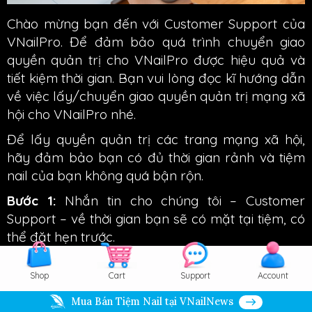
Chào mừng bạn đến với Customer Support của
VNailPro. Để đảm bảo quá trình chuyển giao
quyền quản trị cho VNailPro được hiệu quả và
tiết kiệm thời gian. Bạn vui lòng đọc kĩ hướng dẫn
về việc lấy/chuyển giao quyền quản trị mạng xã
hội cho VNailPro nhé.
Để lấy quyền quản trị các trang mạng xã hội,
hãy đảm bảo bạn có đủ thời gian rảnh và tiệm
nail của bạn không quá bận rộn.
Bước 1:
Nhắn tin cho chúng tôi – Customer
Support – về thời gian bạn sẽ có mặt tại tiệm, có
thể đặt hẹn trước.
Shop
Cart
Support
Account
Mua Bán Tiệm Nail tại VNailNews