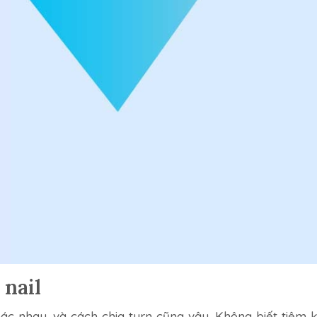
 nail
hác nhau, và cách chia turn cũng vậy. Không biết tiệm 