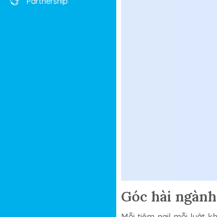
Partnership
Góc hài ngành
Mỗi tiệm nail mỗi luật k