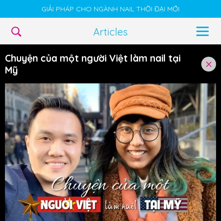
GIẢI PHÁP CHO NGÀNH NAIL THỜI ĐẠI MỚI
Articles
Chuyện của một người Việt làm nail tại
Mỹ