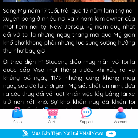
Sang Mỹ năm 17 tuổi, trải qua 13 năm làm thợ nail
xuyên bang ở nhiều nơi và 7 năm làm owner của
một tiệm nail tại New Jersey, kỷ niệm quý nhất
đối với tôi là những ngày tháng mới qua Mỹ gian
khổ chứ không phải những lúc sung sướng hưởng
thụ như bây giờ.
Đi theo diện F1 Student, điều may mắn với tôi là
được cấp Visa một tháng trước khi xảy ra vụ
khủng bố ngày 11/9 nhưng cũng không may
ngay sau đó là thời gian Mỹ siết chặt an ninh, đưa
ra các thay đổi về luật khiến việc lấy bằng lái xe
trở nên rất khó. Sự khó khăn này đã khiến tôi
không thể tiếp tục con đường học hành của mình.
Trong 8 năm đầu tại Mỹ, tôi di chuyển chủ yếu
Shop
Cart
Support
Account
bằng phương tiện công cộng gồm tàu điện và
bus.
Mua Bán Tiệm Nail tại VNailNews